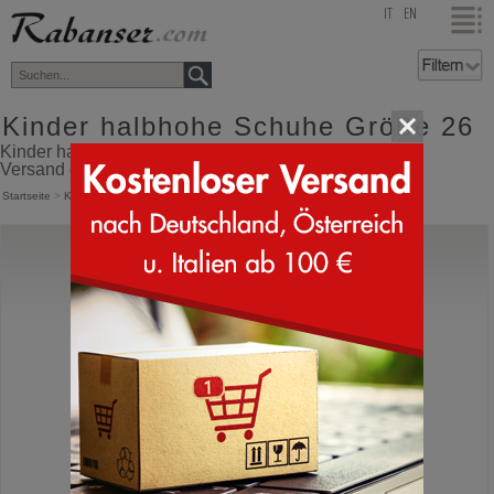
top
IT
EN
Kinder halbhohe Schuhe Größe 26
Kinder halbhohe Schuhe Größe 26 Online Shop mit
Versand direkt aus Italien
Startseite
>
Kinder
>
Halbhoch
Superfit
Flavia GoreTex
Kinder Stiefel