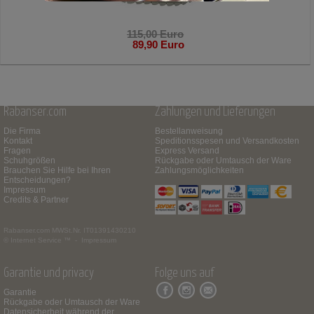
115,00 Euro
89,90 Euro
Rabanser.com
Zahlungen und Lieferungen
Die Firma
Bestellanweisung
Kontakt
Speditionsspesen und Versandkosten
Fragen
Express Versand
Schuhgrößen
Rückgabe oder Umtausch der Ware
Brauchen Sie Hilfe bei Ihren
Zahlungsmöglichkeiten
Entscheidungen?
Impressum
Credits & Partner
Rabanser.com
MWSt.Nr. IT01391430210
© Internet Service ™ -
Impressum
Garantie und privacy
Folge uns auf
Garantie
Rückgabe oder Umtausch der Ware
Datensicherheit während der