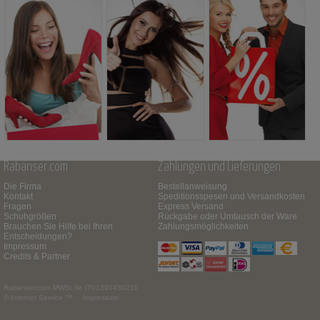
Rabanser.com
Zahlungen und Lieferungen
Die Firma
Bestellanweisung
Kontakt
Speditionsspesen und Versandkosten
Fragen
Express Versand
Schuhgrößen
Rückgabe oder Umtausch der Ware
Brauchen Sie Hilfe bei Ihren
Zahlungsmöglichkeiten
Entscheidungen?
Impressum
Credits & Partner
Rabanser.com
MWSt.Nr. IT01391430210
© Internet Service ™ -
Impressum