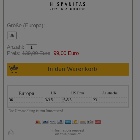
Größe (Europa):
36
Anzahl:
Preis:
139,90 Euro
99,00 Euro
In den Warenkorb
Europa
UK
US Frau
Asiatische
36
3-3.5
5-5.5
23
Die Umwandlung ist nur hinweisend.
information request
on this product