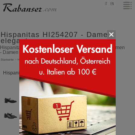
top
IT
EN
Hispanitas HI254207 - Damen
elegant
Hispanitas HI254207 elegantes Dekoltee mit zwei Riemen
- Damen elegant
Startseite
>
Hispanitas
>
HI254207
Hispanitas HI254207 Rock Anthrazit