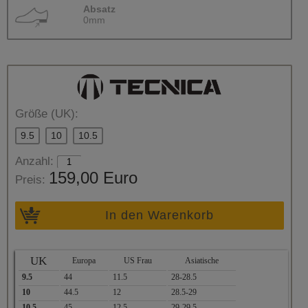
Absatz
0mm
Größe (UK):
9.5
10
10.5
Anzahl:
159,00 Euro
Preis:
In den Warenkorb
UK
Europa
US Frau
Asiatische
9.5
44
11.5
28-28.5
10
44.5
12
28.5-29
10.5
45
12.5
29-29.5