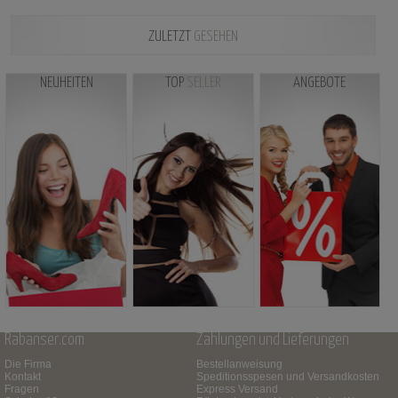
ZULETZT
GESEHEN
NEUHEITEN
TOP
SELLER
ANGEBOTE
Rabanser.com
Zahlungen und Lieferungen
Die Firma
Bestellanweisung
Kontakt
Speditionsspesen und Versandkosten
Fragen
Express Versand