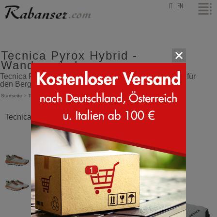
top
IT
EN
Tecnica Pyrox Hybrid -
Wanderschuhe
Tecnica Pyrox Hybrid, Herren- und Damen-Halbschuh für
den Berglauf - Wanderschuhe
Startseite
>
Tecnica
>
Pyrox Hybrid
Tecnica Pyrox Hybrid Orange Weiss