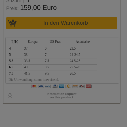
Anzahl:
159,00 Euro
Preis:
In den Warenkorb
UK
Europa
US Frau
Asiatische
4
37
6
23.5
5
38
7
24-24.5
5.5
38.5
7.5
24.5-25
6.5
40
8.5
25.5-26
7.5
41.5
9.5
26.5
Die Umwandlung ist nur hinweisend.
information request
on this product