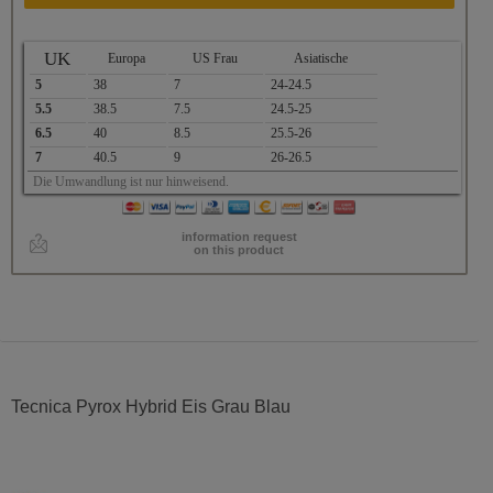
UK
Europa
US Frau
Asiatische
5
38
7
24-24.5
5.5
38.5
7.5
24.5-25
6.5
40
8.5
25.5-26
7
40.5
9
26-26.5
Die Umwandlung ist nur hinweisend.
information request
on this product
Tecnica Pyrox Hybrid Eis Grau Blau