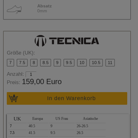
Absatz
0mm
Größe (UK):
7
7.5
8
8.5
9
9.5
10
10.5
11
Anzahl:
159,00 Euro
Preis:
In den Warenkorb
UK
Europa
US Frau
Asiatische
7
40.5
9
26-26.5
7.5
41.5
9.5
26.5