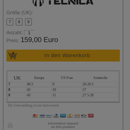
Größe (UK):
7
8
9
Anzahl:
159,00 Euro
Preis:
In den Warenkorb
UK
Europa
US Frau
Asiatische
7
40.5
9
26-26.5
8
42
10
27
9
43
11
27.5-28
Die Umwandlung ist nur hinweisend.
information request
on this product