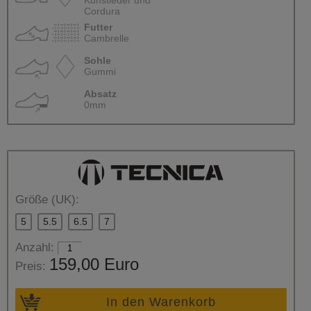
Cordura
Futter
Cambrelle
Sohle
Gummi
Absatz
0mm
Größe (UK):
5
5.5
6.5
7
Anzahl:
159,00 Euro
Preis:
In den Warenkorb