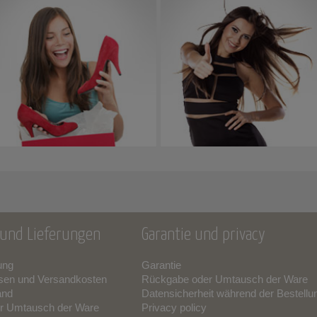
und Lieferungen
Garantie und privacy
ung
Garantie
sen und Versandkosten
Rückgabe oder Umtausch der Ware
and
Datensicherheit während der Bestellu
r Umtausch der Ware
Privacy policy