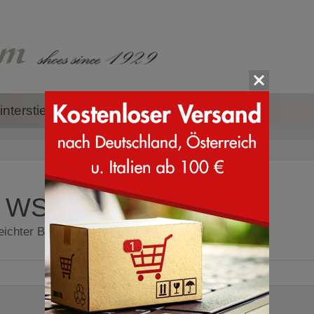
nterstiefel
Zubehör
Marken
X WS - Wanderschuhe
leichter Berglaufschuh - Wanderschuhe