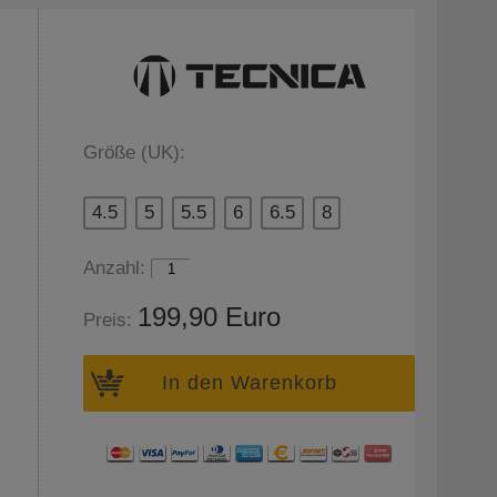
Größe (UK):
4.5
5
5.5
6
6.5
8
Anzahl:
199,90 Euro
Preis:
In den Warenkorb