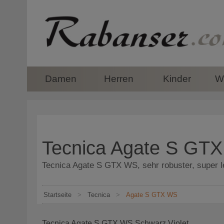
top
Damen
Herren
Kinder
Wi
Tecnica Agate S GT
Tecnica Agate S GTX WS, sehr robuster, super 
Startseite
>
Tecnica
>
Agate S GTX WS
Tecnica Agate S GTX WS Schwarz Violet