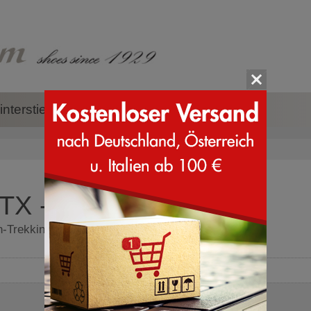
nterstiefel
Zubehör
Marken
GTX - Wanderschuhe
n-Trekkingschuhe - Wanderschuhe