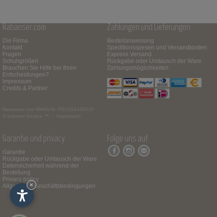
Rabanser.com
Zahlungen und Lieferungen
Die Firma
Bestellanweisung
Kontakt
Speditionsspesen und Versandkosten
Fragen
Express Versand
Schuhgrößen
Rückgabe oder Umtausch der Ware
Brauchen Sie Hilfe bei Ihren
Zahlungsmöglichkeiten
Entscheidungen?
Impressum
Credits & Partner
Rabanser.com
MWSt.Nr. IT01391430210
© Internet Service ™ -
Impressum
Garantie und privacy
Folge uns auf
Garantie
Rückgabe oder Umtausch der Ware
Datensicherheit während der
Bestellung
Privacy policy
×
Allgemeine Geschäftsbedingungen