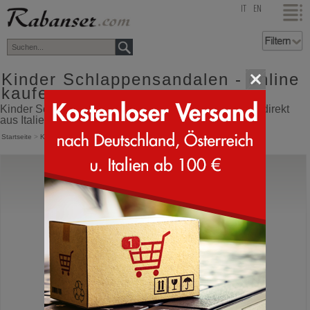
top
IT
EN
Kinder Schlappensandalen - online
kaufen
Kinder Schlappensandalen Online Shop mit Versand direkt
aus Italien
Startseite
>
Kinder
>
Sandalen
>
Schlappensandale
Birkenstock
Rio HL Kids Flowers
Sandale für Kinder