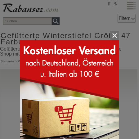
top
IT
EN
Gefütterte Winterstiefel Größe 47
Farbe schwarz
Gefütterte Winterstiefel Größe 47 Farbe schwarz Online
Shop mit Versand direkt aus Italien
Startseite
>
Winterstiefel
>
Winterstiefel gefüttert
Sorel
1964 Pac Nylon
Kanada Schneestiefel