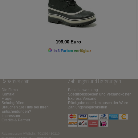
199,00 Euro
In 3 Farben verfügbar
Rabanser.com
Zahlungen und Lieferungen
Die Firma
Bestellanweisung
Kontakt
Speditionsspesen und Versandkosten
Fragen
Express Versand
Schuhgrößen
Rückgabe oder Umtausch der Ware
Brauchen Sie Hilfe bei Ihren
Zahlungsmöglichkeiten
Entscheidungen?
Impressum
Credits & Partner
Rabanser.com
MWSt.Nr. IT01391430210
© Internet Service ™ -
Impressum