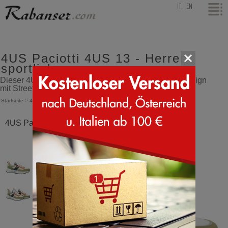
top
IT
EN
4US Paciotti 4US 13 - Herren
sportlich
Dieser 4US Paciotti Sneaker vereint progressives Design
mit Streetwear - Herren sportlich
Startseite
>
4US Paciotti
>
4US 13
4US Paciotti 4US 13 Grün