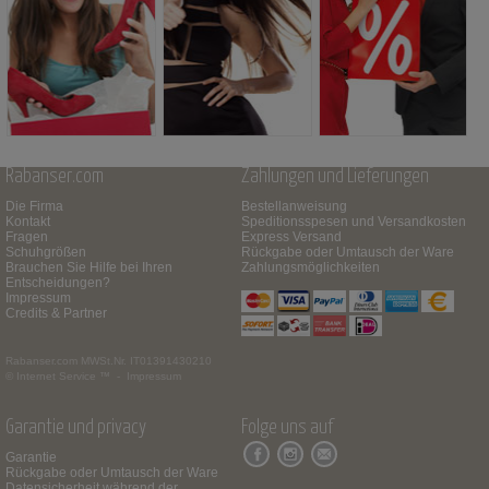
Rabanser.com
Zahlungen und Lieferungen
Die Firma
Bestellanweisung
Kontakt
Speditionsspesen und Versandkosten
Fragen
Express Versand
Schuhgrößen
Rückgabe oder Umtausch der Ware
Brauchen Sie Hilfe bei Ihren
Zahlungsmöglichkeiten
Entscheidungen?
Impressum
Credits & Partner
Rabanser.com
MWSt.Nr. IT01391430210
© Internet Service ™ -
Impressum
Garantie und privacy
Folge uns auf
Garantie
Rückgabe oder Umtausch der Ware
Datensicherheit während der