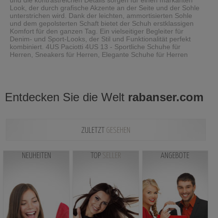
und die kontrastreichen Details sorgen für einen markanten
Look, der durch grafische Akzente an der Seite und der Sohle
unterstrichen wird. Dank der leichten, ammortisierten Sohle
und dem gepolsterten Schaft bietet der Schuh erstklassigen
Komfort für den ganzen Tag. Ein vielseitiger Begleiter für
Denim- und Sport-Looks, der Stil und Funktionalität perfekt
kombiniert. 4US Paciotti 4US 13 - Sportliche Schuhe für
Herren, Sneakers für Herren, Elegante Schuhe für Herren
Entdecken Sie die Welt
rabanser.com
ZULETZT
GESEHEN
NEUHEITEN
TOP
SELLER
ANGEBOTE