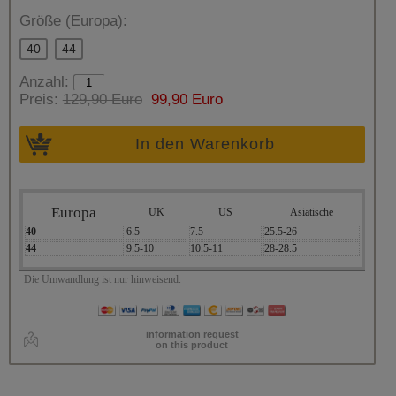
Größe (Europa):
40
44
Anzahl:
Preis:
129,90 Euro
99,90 Euro
In den Warenkorb
Europa
UK
US
Asiatische
40
6.5
7.5
25.5-26
44
9.5-10
10.5-11
28-28.5
Die Umwandlung ist nur hinweisend.
information request
on this product