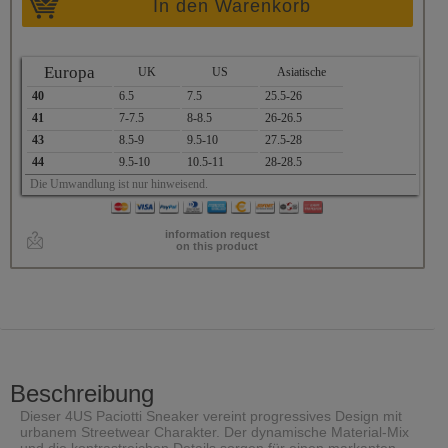
In den Warenkorb
Europa
UK
US
Asiatische
40
6.5
7.5
25.5-26
41
7-7.5
8-8.5
26-26.5
43
8.5-9
9.5-10
27.5-28
44
9.5-10
10.5-11
28-28.5
Die Umwandlung ist nur hinweisend.
information request
on this product
Beschreibung
Dieser 4US Paciotti Sneaker vereint progressives Design mit
urbanem Streetwear Charakter. Der dynamische Material-Mix